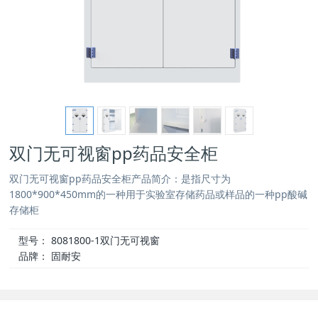
双门无可视窗pp药品安全柜
双门无可视窗pp药品安全柜产品简介：是指尺寸为
1800*900*450mm的一种用于实验室存储药品或样品的一种pp酸碱
存储柜
型号：
8081800-1双门无可视窗
品牌：
固耐安