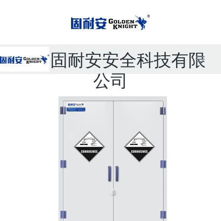
无锡固耐安安全科技有限
公司
联系电话：
15861570275