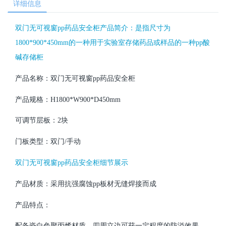
详细信息
双门无可视窗pp药品安全柜产品简介：是指尺寸为
1800*900*450mm的一种用于实验室存储药品或样品的一种pp酸
碱存储柜
产品名称：双门无可视窗pp药品安全柜
产品规格：H1800*W900*D450mm
可调节层板：2块
门板类型：双门/手动
双门无可视窗pp药品安全柜细节展示
产品材质：采用抗强腐蚀pp板材无缝焊接而成
产品特点：
配备瓷白色聚丙烯材质，四周立边可获一定程度的防溢效果，