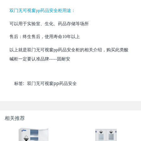
双门无可视窗pp药品安全柜用途：
可以用于实验室、生化、药品存储等场所
售后：终生售后，使用寿命10年以上
以上就是双门无可视窗pp药品安全柜的相关介绍，购买此类酸
碱柜一定要认准品牌-----固耐安
标签:
双门无可视窗pp药品安全
相关推荐