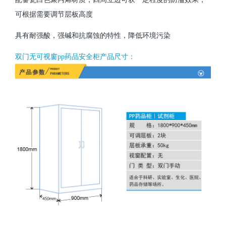
可根据需要调节层板高度
具有耐强酸，强碱和抗腐蚀的特性，降低环境污染
双门无可视窗pp药品安全柜产品尺寸：