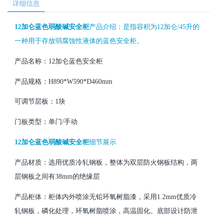
详细信息
12加仑蓝色弱酸碱安全柜
产品介绍：是指容积为12加仑/45升的
一种用于存放
弱
腐蚀性液体的蓝色安全柜。
产品名称：12加仑蓝色安全柜
产品规格：H890*W590*D460mm
可调节层板：1块
门板类型：单门/手动
12加仑蓝色弱酸碱安全柜
细节展示
产品材质：选用优质冷轧钢板，整体为双层防火钢板结构，两
层钢板之间有38mm的绝缘层
产品柜体：柜体内外喷涂无铅环氧树脂漆，采用1.2mm优质冷
轧钢板，磷化处理，环氧树脂喷涂，高温固化。底部设计防泄