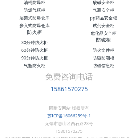
油桶防爆柜
酸碱安全柜
防爆气瓶柜
气瓶安全柜
层架式防爆仓库
pp药品安全柜
步入式防爆仓库
试剂安全柜
防火柜
危化品安全柜
防磁柜
30分钟防火柜
60分钟防火柜
防火文件柜
90分钟防火柜
防磁防潮柜
气瓶防火柜
防磁信息柜
免费咨询电话
15861570275
固耐安网站 版权所有
苏ICP备16066259号-1
无锡市惠山区西石路28号
15861570275