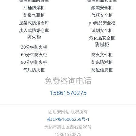
油桶防爆柜
酸碱安全柜
防爆气瓶柜
气瓶安全柜
层架式防爆仓库
pp药品安全柜
步入式防爆仓库
试剂安全柜
防火柜
危化品安全柜
防磁柜
30分钟防火柜
60分钟防火柜
防火文件柜
90分钟防火柜
防磁防潮柜
气瓶防火柜
防磁信息柜
免费咨询电话
15861570275
固耐安网站 版权所有
苏ICP备16066259号-1
无锡市惠山区西石路28号
15861570275