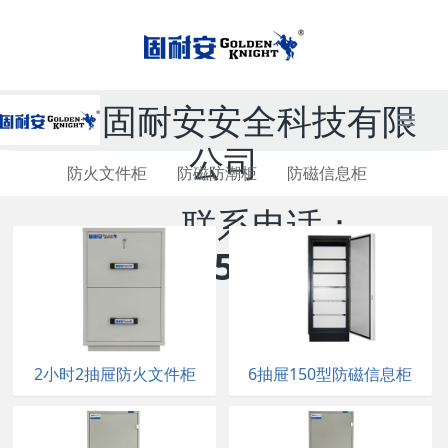
无锡固耐安安全科技有限
公司
防火文件柜
防磁防潮柜
防磁信息柜
联系电话：
15861570275
2小时2抽屉防火文件柜
6抽屉150型防磁信息柜